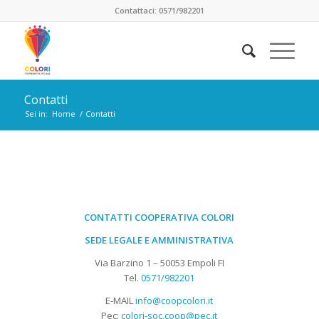
Contattaci: 0571/982201
Contatti
Sei in:
Home
/
Contatti
CONTATTI COOPERATIVA COLORI
SEDE LEGALE E
AMMINISTRATIVA
Via Barzino 1 – 50053 Empoli FI
Tel.
0571/982201
E-MAIL
info@coopcolori.it
Pec:
colori-soc.coop@pec.it