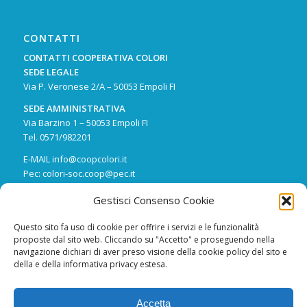
CONTATTI
CONTATTI COOPERATIVA COLORI
SEDE LEGALE
Via P. Veronese 2/A – 50053 Empoli FI
SEDE AMMINISTRATIVA
Via Barzino 1 – 50053 Empoli FI
Tel.
0571/982201
E-MAIL
info@coopcolori.it
Pec:
colori-soc.coop@pec.it
Gestisci Consenso Cookie
Questo sito fa uso di cookie per offrire i servizi e le funzionalità
proposte dal sito web. Cliccando su "Accetto" e proseguendo nella
navigazione dichiari di aver preso visione della cookie policy del sito e
INFO
della e della informativa privacy estesa.
P. IVA
03955280486
Accetta