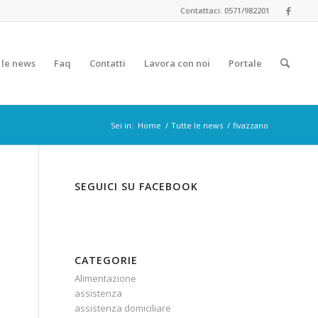
Contattaci: 0571/982201
 le news
Faq
Contatti
Lavora con noi
Portale
Sei in:
Home
/
Tutte le news
/
fivazzano
SEGUICI SU FACEBOOK
CATEGORIE
Alimentazione
assistenza
assistenza domiciliare