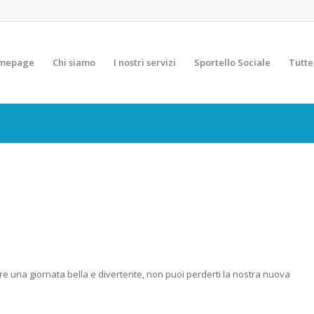
mepage
Chi siamo
I nostri servizi
Sportello Sociale
Tutte
re una giornata bella e divertente, non puoi perderti la nostra nuova