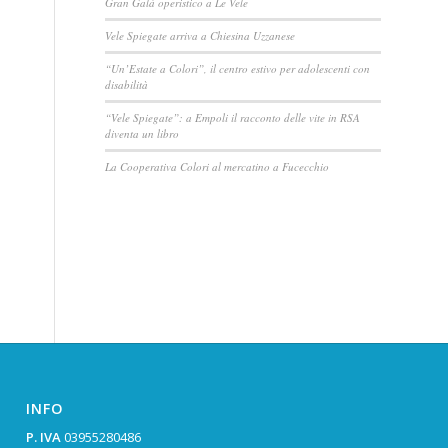
Gran Galà operistico a Le Vele
Vele Spiegate arriva a Chiesina Uzzanese
“Un’Estate a Colori”, il centro estivo per adolescenti con
disabilità
“Vele Spiegate”: a Empoli il racconto delle vite in RSA
diventa un libro
La Cooperativa Colori al mercatino a Fucecchio
INFO
P. IVA
03955280486