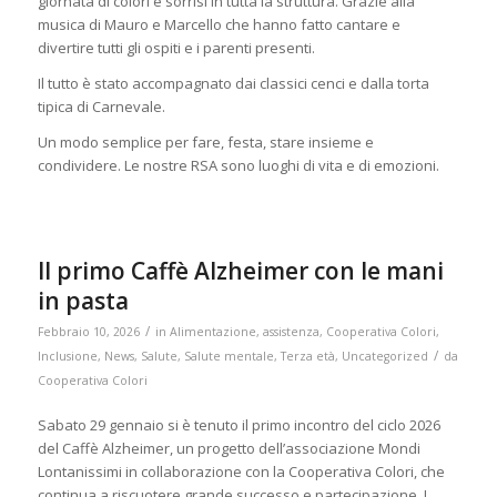
giornata di colori e sorrisi in tutta la struttura. Grazie alla
musica di Mauro e Marcello che hanno fatto cantare e
divertire tutti gli ospiti e i parenti presenti.
Il tutto è stato accompagnato dai classici cenci e dalla torta
tipica di Carnevale.
Un modo semplice per fare, festa, stare insieme e
condividere. Le nostre RSA sono luoghi di vita e di emozioni.
Il primo Caffè Alzheimer con le mani
in pasta
/
Febbraio 10, 2026
in
Alimentazione
,
assistenza
,
Cooperativa Colori
,
/
Inclusione
,
News
,
Salute
,
Salute mentale
,
Terza età
,
Uncategorized
da
Cooperativa Colori
Sabato 29 gennaio si è tenuto il primo incontro del ciclo 2026
del Caffè Alzheimer, un progetto dell’associazione Mondi
Lontanissimi in collaborazione con la Cooperativa Colori, che
continua a riscuotere grande successo e partecipazione. I