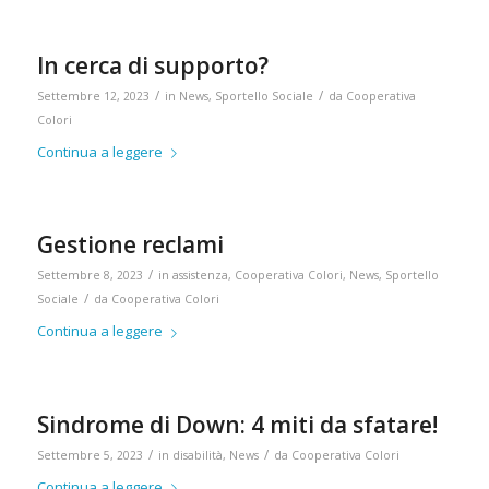
QUICK LINKS
I nostri servizi
In cerca di supporto?
Sportello Sociale
/
/
Settembre 12, 2023
in
News
,
Sportello Sociale
da
Cooperativa
Colori
Faq
Continua a leggere
Privacy Policy
Cookie Policy
Qualità e accreditamento
Gestione reclami
Parità di Genere
/
Settembre 8, 2023
in
assistenza
,
Cooperativa Colori
,
News
,
Sportello
/
Sociale
da
Cooperativa Colori
Segnalazioni Whistleblowing e relative alla Parità di Genere
Continua a leggere
Sindrome di Down: 4 miti da sfatare!
CONTATTI
/
/
Settembre 5, 2023
in
disabilità
,
News
da
Cooperativa Colori
CONTATTI COOPERATIVA COLORI
SEDE LEGALE
Continua a leggere