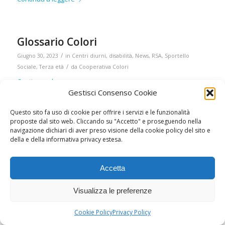
Via P. Veronese 2/A – 50053 Empoli FI
SEDE AMMINISTRATIVA
Via Barzino 1 – 50053 Empoli FI
Glossario Colori
Tel.
0571/982201
/
Giugno 30, 2023
in
Centri diurni
,
disabilità
,
News
,
RSA
,
Sportello
E-MAIL
info@coopcolori.it
/
Sociale
,
Terza età
da
Cooperativa Colori
Pec:
colori-soc.coop@pec.it
Continua a leggere
Gestisci Consenso Cookie
Questo sito fa uso di cookie per offrire i servizi e le funzionalità
Sportello Sociale
proposte dal sito web. Cliccando su "Accetto" e proseguendo nella
navigazione dichiari di aver preso visione della cookie policy del sito e
INFO
/
Giugno 28, 2023
in
Centri diurni
,
disabilità
,
News
,
Sportello Sociale
,
della e della informativa privacy estesa.
P. IVA
03955280486
/
Terza età
da
Cooperativa Colori
Continua a leggere
Accetta
Visualizza le preferenze
Benefici avocado
Cookie Policy
Privacy Policy
Copyright Cooperativa Colori
/
/
Giugno 22, 2023
in
News
,
Salute
,
Terza età
da
Cooperativa Colori