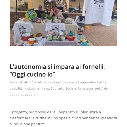
L’autonomia si impara ai fornelli:
“Oggi cucino io”
/
Marzo 4, 2026
in
Alimentazione
,
assistenza
,
Cooperativa Colori
,
/
disabilità
,
Inclusione
,
News
,
Sportello Sociale
,
Uncategorized
da
Cooperativa Colori
Il progetto, promosso dalla Cooperativa Colori, mira a
trasformare la cucina in uno spazio di indipendenza, creatività
e inclusione per tutti.