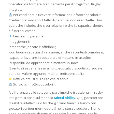
operatrici da formare gratuitamente per il progetto di Rugby
Integrato.
Per candidarti o ricevere informazioni: Info@coopcolori.it
Crediamo in uno sport fatto di persone, non di etichette. Uno
sport che include, che crea relazioni e che fa squadra, dentro
e fuori dal campo.
Cerchiamo persone:
-maggiorenni;
-empatiche, pacate e affidabili;
-con buona capacità di relazione, anche in contesti complessi;
-capaci di lavorare in squadra e di mettersi in ascolto;
-disponibili ad apprendere e mettersi in gioco.
(Eventuali esperienze in ambito educativo, sportivo o sociale
sono un valore aggiunto, ma non indispensabili.)
Datti valore: sii tu l’aiuto che ci serve.
Scrivici a: Info@coopcolori.it
A differenza delle categorie paralimpiche tradizionali, il rugby
integrato si basa sul modello
Mixed Ability
. Qui, giocatori con
disabilità intellettive o fisiche giocano fianco a fianco con
giocatori partner (normodotati) nella stessa squadra. Non ci
sono adattamenti drastici alle regole: è rugby vero, con lo