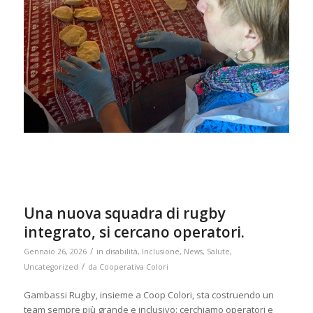
Una nuova squadra di rugby
integrato, si cercano operatori.
/
Gennaio 26, 2026
in
disabilità
,
Inclusione
,
News
,
Salute
,
/
Uncategorized
da
Cooperativa Colori
Gambassi Rugby, insieme a Coop Colori, sta costruendo un
team sempre più grande e inclusivo: cerchiamo operatori e