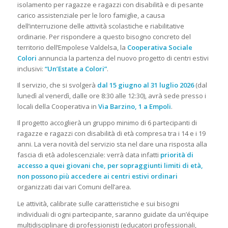
isolamento per ragazze e ragazzi con disabilità e di pesante
carico assistenziale per le loro famiglie, a causa
dell’interruzione delle attività scolastiche e riabilitative
ordinarie. Per rispondere a questo bisogno concreto del
territorio dell’Empolese Valdelsa, la
Cooperativa Sociale
Colori
annuncia la partenza del nuovo progetto di centri estivi
inclusivi:
“Un’Estate a Colori”
.
Il servizio, che si svolgerà
dal 15 giugno al 31 luglio 2026
(dal
lunedì al venerdì, dalle ore 8:30 alle 12:30), avrà sede presso i
locali della Cooperativa in
Via Barzino, 1 a Empoli
.
Il progetto accoglierà un gruppo minimo di 6 partecipanti di
ragazze e ragazzi con disabilità di età compresa tra i 14 e i 19
anni. La vera novità del servizio sta nel dare una risposta alla
fascia di età adolescenziale: verrà data infatti
priorità di
accesso a quei giovani che, per sopraggiunti limiti di età,
non possono più accedere ai centri estivi ordinari
organizzati dai vari Comuni dell’area.
Le attività, calibrate sulle caratteristiche e sui bisogni
individuali di ogni partecipante, saranno guidate da un’équipe
multidisciplinare di professionisti (educatori professionali,