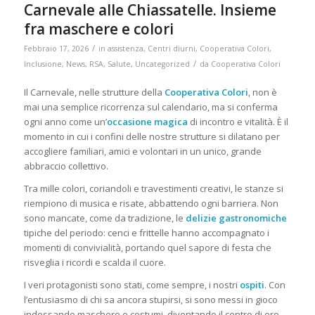
Carnevale alle Chiassatelle. Insieme
fra maschere e colori
/
Febbraio 17, 2026
in
assistenza
,
Centri diurni
,
Cooperativa Colori
,
/
Inclusione
,
News
,
RSA
,
Salute
,
Uncategorized
da
Cooperativa Colori
Il Carnevale, nelle strutture della
Cooperativa Colori
, non è
mai una semplice ricorrenza sul calendario, ma si conferma
ogni anno come un’
occasione magica
di incontro e vitalità. È il
momento in cui i confini delle nostre strutture si dilatano per
accogliere familiari, amici e volontari in un unico, grande
abbraccio collettivo.
Tra mille colori, coriandoli e travestimenti creativi, le stanze si
riempiono di musica e risate, abbattendo ogni barriera. Non
sono mancate, come da tradizione, le
delizie gastronomiche
tipiche del periodo: cenci e frittelle hanno accompagnato i
momenti di convivialità, portando quel sapore di festa che
risveglia i ricordi e scalda il cuore.
I veri protagonisti sono stati, come sempre, i nostri
ospiti
. Con
l’entusiasmo di chi sa ancora stupirsi, si sono messi in gioco
indossando maschere e costumi, diventando il centro di ore