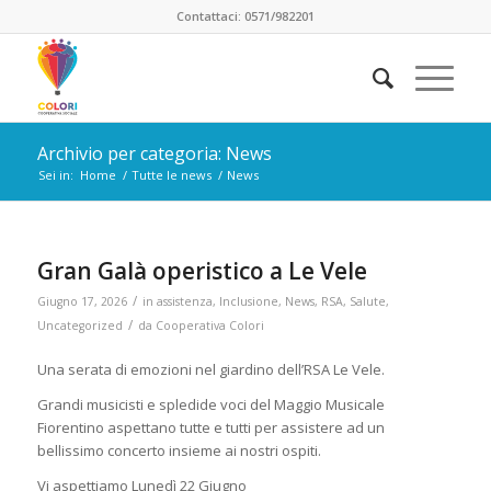
Contattaci: 0571/982201
Archivio per categoria: News
Sei in:
Home
/
Tutte le news
/
News
Gran Galà operistico a Le Vele
/
Giugno 17, 2026
in
assistenza
,
Inclusione
,
News
,
RSA
,
Salute
,
/
Uncategorized
da
Cooperativa Colori
Una serata di emozioni nel giardino dell’RSA Le Vele.
Grandi musicisti e spledide voci del Maggio Musicale
Fiorentino aspettano tutte e tutti per assistere ad un
bellissimo concerto insieme ai nostri ospiti.
Vi aspettiamo Lunedì 22 Giugno