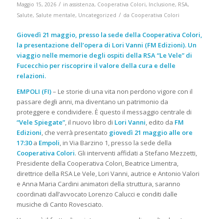
/
Maggio 15, 2026
in
assistenza
,
Cooperativa Colori
,
Inclusione
,
RSA
,
/
Salute
,
Salute mentale
,
Uncategorized
da
Cooperativa Colori
Giovedì 21 maggio, presso la sede della Cooperativa Colori,
la presentazione dell’opera di Lori Vanni (FM Edizioni). Un
viaggio nelle memorie degli ospiti della RSA “Le Vele” di
Fucecchio per riscoprire il valore della cura e delle
relazioni.
EMPOLI (FI)
– Le storie di una vita non perdono vigore con il
passare degli anni, ma diventano un patrimonio da
proteggere e condividere. È questo il messaggio centrale di
“Vele Spiegate”
, il nuovo libro di
Lori Vanni
, edito da
FM
Edizioni
, che verrà presentato
giovedì 21 maggio alle ore
17:30
a
Empoli
, in Via Barzino 1, presso la sede della
Cooperativa Colori
. Gli interventi affidati a Stefano Mezzetti,
Presidente della Cooperativa Colori, Beatrice Limentra,
direttrice della RSA Le Vele, Lori Vanni, autrice e Antonio Valori
e Anna Maria Cardini animatori della struttura, saranno
coordinati dall’avvocato Lorenzo Calucci e conditi dalle
musiche di Canto Rovesciato.