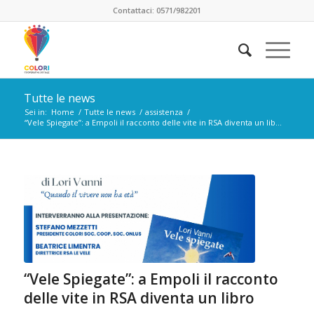
Contattaci: 0571/982201
Tutte le news
Sei in:
Home
/
Tutte le news
/
assistenza
/
“Vele Spiegate”: a Empoli il racconto delle vite in RSA diventa un lib...
“Vele Spiegate”: a Empoli il racconto
delle vite in RSA diventa un libro