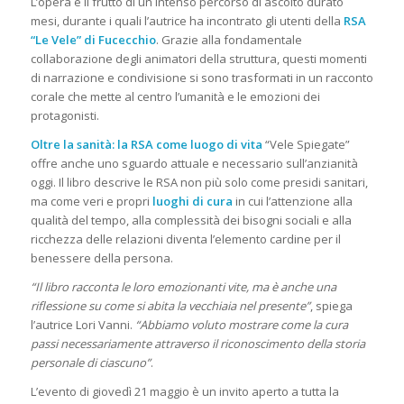
L’opera è il frutto di un intenso percorso di ascolto durato
mesi, durante i quali l’autrice ha incontrato gli utenti della
RSA
“Le Vele” di Fucecchio
. Grazie alla fondamentale
collaborazione degli animatori della struttura, questi momenti
di narrazione e condivisione si sono trasformati in un racconto
corale che mette al centro l’umanità e le emozioni dei
protagonisti.
Oltre la sanità: la RSA come luogo di vita
“Vele Spiegate”
offre anche uno sguardo attuale e necessario sull’anzianità
oggi. Il libro descrive le RSA non più solo come presidi sanitari,
ma come veri e propri
luoghi di cura
in cui l’attenzione alla
qualità del tempo, alla complessità dei bisogni sociali e alla
ricchezza delle relazioni diventa l’elemento cardine per il
benessere della persona.
“Il libro racconta le loro emozionanti vite, ma è anche una
riflessione su come si abita la vecchiaia nel presente”
, spiega
l’autrice Lori Vanni.
“Abbiamo voluto mostrare come la cura
passi necessariamente attraverso il riconoscimento della storia
personale di ciascuno”
.
L’evento di giovedì 21 maggio è un invito aperto a tutta la