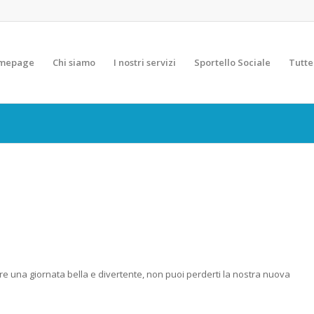
mepage
Chi siamo
I nostri servizi
Sportello Sociale
Tutte
re una giornata bella e divertente, non puoi perderti la nostra nuova