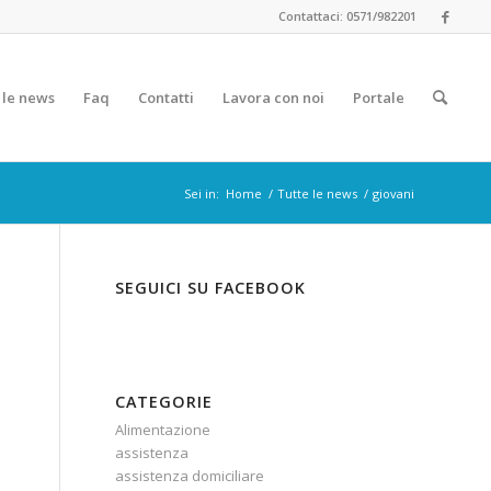
Contattaci: 0571/982201
 le news
Faq
Contatti
Lavora con noi
Portale
Sei in:
Home
/
Tutte le news
/
giovani
SEGUICI SU FACEBOOK
CATEGORIE
Alimentazione
assistenza
assistenza domiciliare