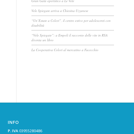
Gran Galà operistico a Le Vele
Vele Spiegate arriva a Chiesina Uzzanese
“Un’Estate a Colori”, il centro estivo per adolescenti con
disabilità
“Vele Spiegate”: a Empoli il racconto delle vite in RSA
diventa un libro
La Cooperativa Colori al mercatino a Fucecchio
INFO
P. IVA
03955280486