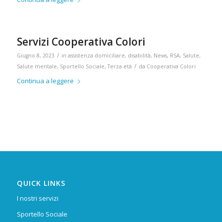
Servizi Cooperativa Colori
/
Giugno 8, 2023
in
assistenza domiciliare
,
disabilità
,
News
,
RSA
,
Salute
,
/
Salute mentale
,
Sportello Sociale
,
Terza età
da
Cooperativa Colori
Continua a leggere
QUICK LINKS
I nostri servizi
Sportello Sociale