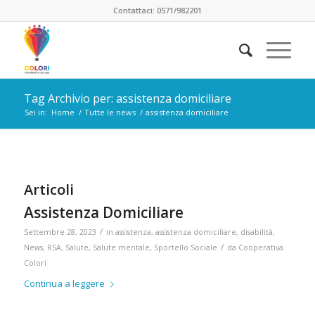
Contattaci: 0571/982201
Tag Archivio per: assistenza domiciliare
Sei in:
Home
/
Tutte le news
/
assistenza domiciliare
Articoli
Assistenza Domiciliare
/
Settembre 28, 2023
in
assistenza
,
assistenza domiciliare
,
disabilità
,
/
News
,
RSA
,
Salute
,
Salute mentale
,
Sportello Sociale
da
Cooperativa
Colori
Continua a leggere