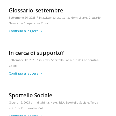
Glossario_settembre
/
Settembre 26, 2023
in
assistenza
,
assistenza domiciliare
,
Glossario
,
/
News
da
Cooperativa Colori
Continua a leggere
In cerca di supporto?
/
/
Settembre 12, 2023
in
News
,
Sportello Sociale
da
Cooperativa
Colori
Continua a leggere
Sportello Sociale
/
Giugno 12, 2023
in
disabilità
,
News
,
RSA
,
Sportello Sociale
,
Terza
/
età
da
Cooperativa Colori
Continua a leggere