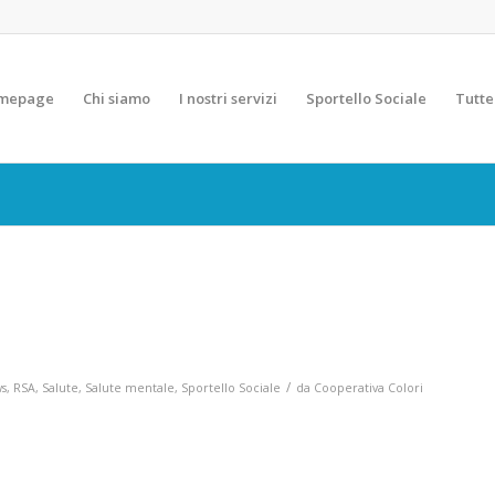
mepage
Chi siamo
I nostri servizi
Sportello Sociale
Tutte
/
s
,
RSA
,
Salute
,
Salute mentale
,
Sportello Sociale
da
Cooperativa Colori