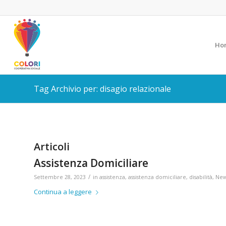
Ho
Tag Archivio per: disagio relazionale
Articoli
Assistenza Domiciliare
/
Settembre 28, 2023
in
assistenza
,
assistenza domiciliare
,
disabilità
,
New
Continua a leggere