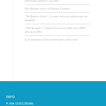
Gran Galà operistico a Le Vele
Vele Spiegate arriva a Chiesina Uzzanese
“Un’Estate a Colori”, il centro estivo per adolescenti con
disabilità
“Vele Spiegate”: a Empoli il racconto delle vite in RSA
diventa un libro
La Cooperativa Colori al mercatino a Fucecchio
INFO
P. IVA
03955280486