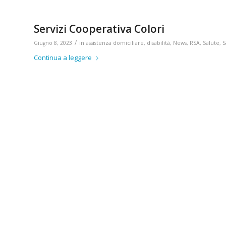
Servizi Cooperativa Colori
/
Giugno 8, 2023
in
assistenza domiciliare
,
disabilità
,
News
,
RSA
,
Salute
,
S
Continua a leggere