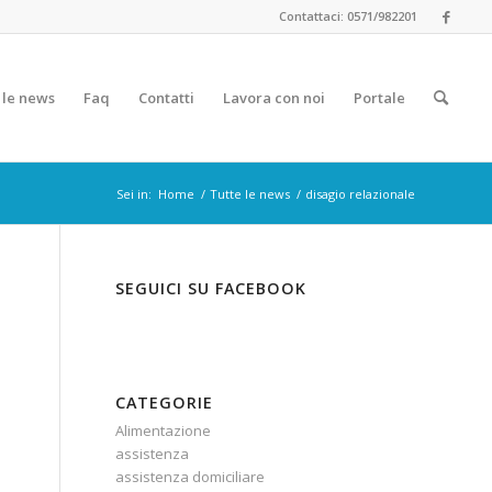
Contattaci: 0571/982201
 le news
Faq
Contatti
Lavora con noi
Portale
Sei in:
Home
/
Tutte le news
/
disagio relazionale
SEGUICI SU FACEBOOK
CATEGORIE
Alimentazione
assistenza
assistenza domiciliare