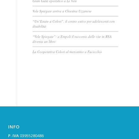
Gran Galà operistico a Le Vele
Vele Spiegate arriva a Chiesina Uzzanese
“Un’Estate a Colori”, il centro estivo per adolescenti con
disabilità
“Vele Spiegate”: a Empoli il racconto delle vite in RSA
diventa un libro
La Cooperativa Colori al mercatino a Fucecchio
INFO
P. IVA
03955280486