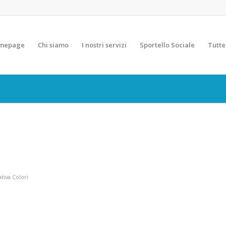
mepage
Chi siamo
I nostri servizi
Sportello Sociale
Tutte
tiva Colori