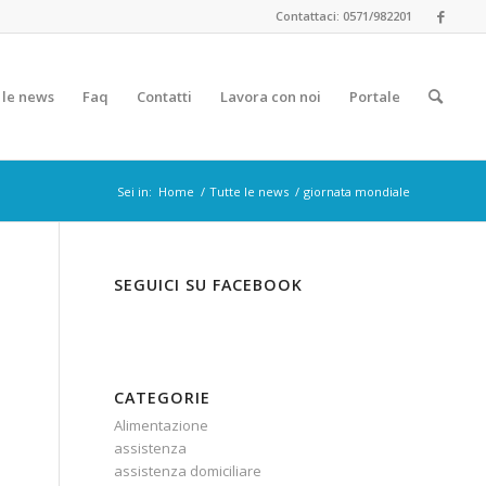
Contattaci: 0571/982201
 le news
Faq
Contatti
Lavora con noi
Portale
Sei in:
Home
/
Tutte le news
/
giornata mondiale
SEGUICI SU FACEBOOK
CATEGORIE
Alimentazione
assistenza
assistenza domiciliare