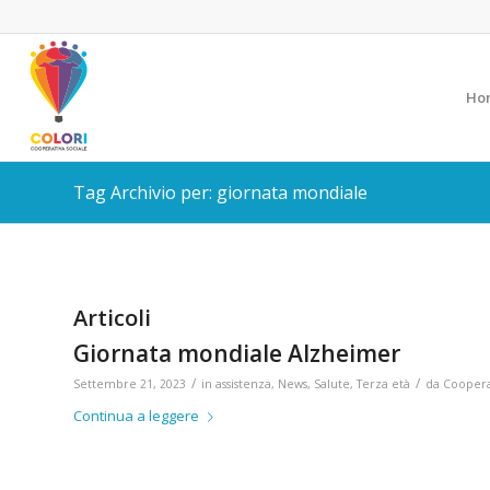
Ho
Tag Archivio per: giornata mondiale
Articoli
Giornata mondiale Alzheimer
/
/
Settembre 21, 2023
in
assistenza
,
News
,
Salute
,
Terza età
da
Coopera
Continua a leggere