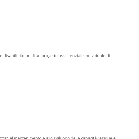
isabili, titolari di un progetto assistenziale individuale di
alizzati al mantenimento e allo sviluppo delle capacità residue e