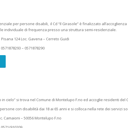
nziale per persone disabili, il Cd “Il Girasole” è finalizzato all’accoglienz
le individuale di frequenza presso una struttura semi-residenziale.
e Pisana 124 Loc. Gavena – Cerreto Guidi
o
0571878293 – 0571878290
co in cielo” si trova nel Comune di Montelupo F.no ed accoglie residenti de
a persone con disabilità dai 18 ai 65 anni e si colloca nella rete dei servizi soc
 Loc. Camaioni – 50056 Montelupo F.no
o
0571/910209