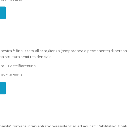
inestra è finalizzato all’accoglienza (temporanea o permanente) di persone d
a struttura semi-residenziale.
a – Castelfiorentino
o
0571-878813
baiola” fornisce interventi socio-assistenziali ed educativi/abilitativo, fin