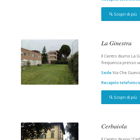
Scopri di più
La Ginestra
Il Centro diurno La G
frequenza presso un
Sede
Via Che Guevar
Recapito telefonic
Scopri di più
Cerbaiola
Il Centro diurno “Cer