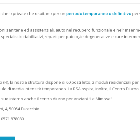
liche o private che ospitano per un
periodo temporaneo o definitivo
pers
oni sanitarie ed assistenziali, aiuto nel recupero funzionale e nell’ inseri
i specialistici riabilitativi, reparti per patologie degenerative e cure inter
(FI), la nostra struttura dispone di 60 posti letto, 2 moduli residenziali per
dulo di media intensità temporaneo. La RSA ospita, inoltre, il Centro Diurno 
l suo interno anche il centro diurno per anziani “Le Mimose”.
i, 4, 50054 Fucecchio
o
0571 878080