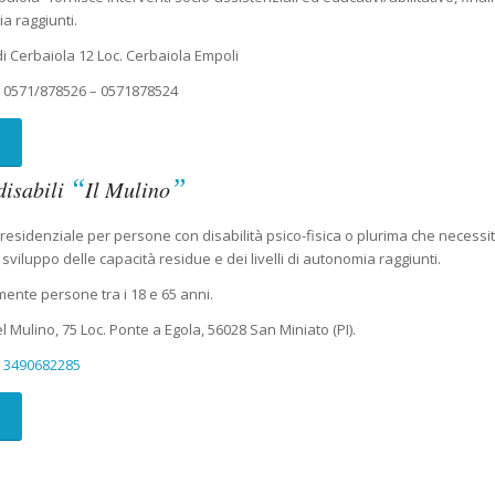
ia raggiunti.
 di Cerbaiola 12 Loc. Cerbaiola Empoli
o
0571/878526 – 0571878524
“
”
disabili
Il Mulino
residenziale per persone con disabilità psico-fisica o plurima che necessita
sviluppo delle capacità residue e dei livelli di autonomia raggiunti.
ente persone tra i 18 e 65 anni.
l Mulino, 75 Loc. Ponte a Egola, 56028 San Miniato (PI).
o
3490682285