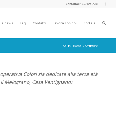
Contattaci: 0571/982201
 le news
Faq
Contatti
Lavora con noi
Portale
Sei in:
Home
/
Strutture
operativa Colori sia dedicate alla terza età
. Il Melograno, Casa Ventignano).