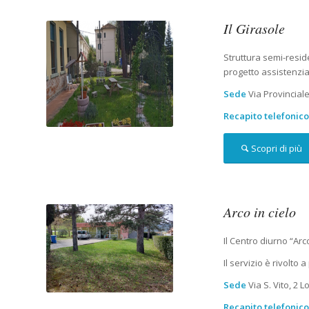
Il Girasole
Struttura semi-reside
progetto assistenzia
Sede
Via Provincial
Recapito telefonic
Scopri di più
Arco in cielo
Il Centro diurno “Ar
Il servizio è rivolto 
Sede
Via S. Vito, 2
Recapito telefonic