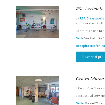
RSA Acciaiolo
La
RSA Chiassatelle
socio-sanitari rivolt
La struttura ospita 
Sede
Via Rialdoli – 5
Recapito telefonic
Scopri di più
Centro Diurno
Il Centro “La Chiocci
L’accesso al servizio
Sede
Via dell’Osteri