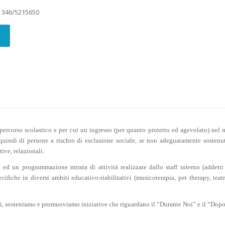
o
346/5215650
l percorso scolastico e per cui un ingresso (per quanto protetto ed agevolato) nel
 quindi di persone a rischio di esclusione sociale, se non adeguatamente sostenute
ive, relazionali.
ed un programmazione mirata di attività realizzate dallo staff interno (addetti a
cifiche in diversi ambiti educativo-riabilitativi (musicoterapia, pet therapy, t
rni, sosteniamo e promuoviamo iniziative che riguardano il “Durante Noi” e il “Dopo