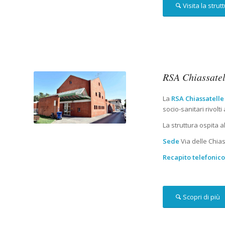
Visita la strut
RSA Chiassatel
La
RSA Chiassatelle
socio-sanitari rivolt
La struttura ospita 
Sede
Via delle Chias
Recapito telefonic
Scopri di più