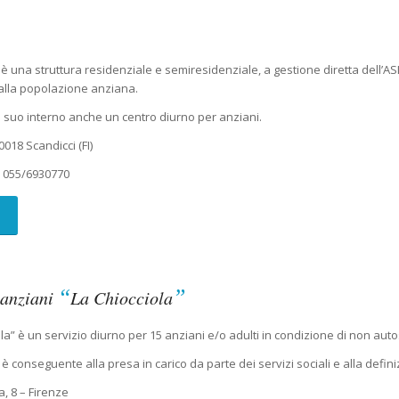
è una struttura residenziale e semiresidenziale, a gestione diretta dell’ASL 
i alla popolazione anziana.
al suo interno anche un centro diurno per anziani.
0018 Scandicci (FI)
o
055/6930770
“
”
 anziani
La Chiocciola
ola” è un servizio diurno per 15 anziani e/o adulti in condizione di non auto
 è conseguente alla presa in carico da parte dei servizi sociali e alla defin
a, 8 – Firenze