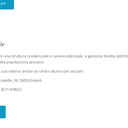
tura
le
è una struttura residenziale e semiresidenziale, a gestione diretta dell’ASL 
i alla popolazione anziana.
al suo interno anche un centro diurno per anziani.
satelle, 36, 50053 Empoli
o
0571 878522