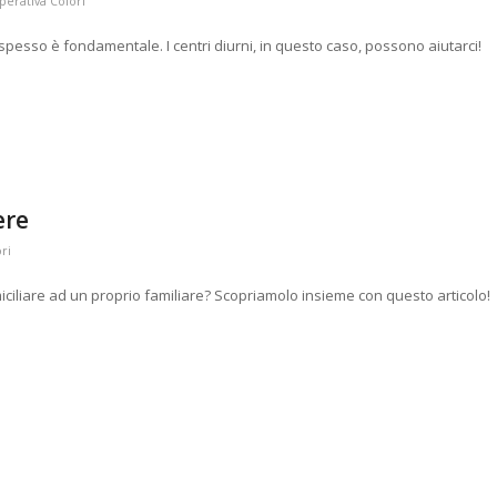
erativa Colori
spesso è fondamentale. I centri diurni, in questo caso, possono aiutarci!
ere
ri
ciliare ad un proprio familiare? Scopriamolo insieme con questo articolo!