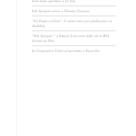
Gran Galà operistico a Le Vele
Vele Spiegate arriva a Chiesina Uzzanese
“Un’Estate a Colori”, il centro estivo per adolescenti con
disabilità
“Vele Spiegate”: a Empoli il racconto delle vite in RSA
diventa un libro
La Cooperativa Colori al mercatino a Fucecchio