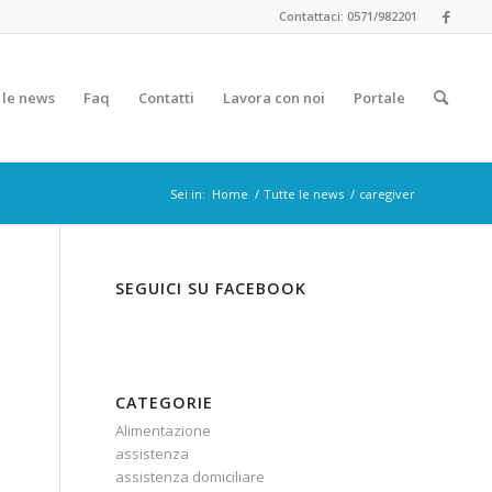
Contattaci: 0571/982201
 le news
Faq
Contatti
Lavora con noi
Portale
Sei in:
Home
/
Tutte le news
/
caregiver
SEGUICI SU FACEBOOK
CATEGORIE
Alimentazione
assistenza
assistenza domiciliare