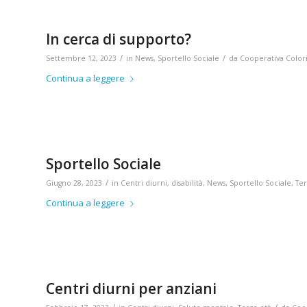
In cerca di supporto?
/
/
Settembre 12, 2023
in
News
,
Sportello Sociale
da
Cooperativa Color
Continua a leggere
Sportello Sociale
/
Giugno 28, 2023
in
Centri diurni
,
disabilità
,
News
,
Sportello Sociale
,
Ter
Continua a leggere
Centri diurni per anziani