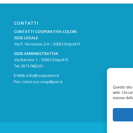
CONTATTI
CONTATTI COOPERATIVA COLORI
SEDE LEGALE
Via P. Veronese 2/A – 50053 Empoli FI
SEDE AMMINISTRATIVA
Via Barzino 1 – 50053 Empoli FI
Tel.
0571/982201
E-MAIL
info@coopcolori.it
Pec:
colori-soc.coop@pec.it
Questo sito 
web. Clicca
visione dell