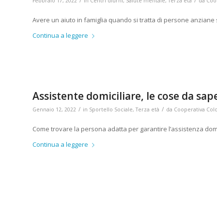
/
/
Febbraio 17, 2022
in
Centri diurni
,
Salute mentale
,
Terza età
da
Coop
Avere un aiuto in famiglia quando si tratta di persone anziane 
Continua a leggere
Assistente domiciliare, le cose da sap
/
/
Gennaio 12, 2022
in
Sportello Sociale
,
Terza età
da
Cooperativa Colo
Come trovare la persona adatta per garantire l’assistenza domi
Continua a leggere