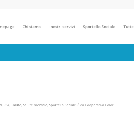
mepage
Chi siamo
I nostri servizi
Sportello Sociale
Tutte
/
s
,
RSA
,
Salute
,
Salute mentale
,
Sportello Sociale
da
Cooperativa Colori