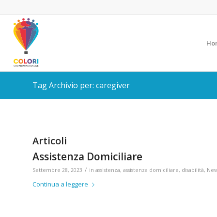
Ho
Tag Archivio per: caregiver
Articoli
Assistenza Domiciliare
/
Settembre 28, 2023
in
assistenza
,
assistenza domiciliare
,
disabilità
,
New
Continua a leggere