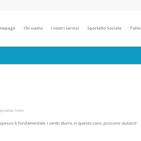
mepage
Chi siamo
I nostri servizi
Sportello Sociale
Tutte
erativa Colori
spesso è fondamentale. I centri diurni, in questo caso, possono aiutarci!