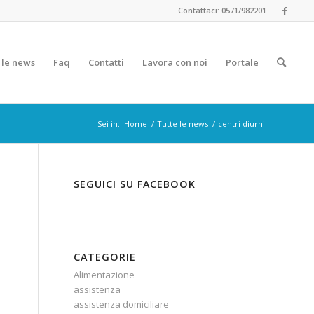
Contattaci: 0571/982201
 le news
Faq
Contatti
Lavora con noi
Portale
Sei in:
Home
/
Tutte le news
/
centri diurni
SEGUICI SU FACEBOOK
CATEGORIE
Alimentazione
assistenza
assistenza domiciliare