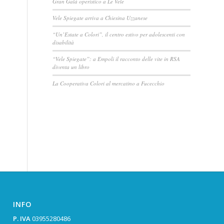
Gran Galà operistico a Le Vele
Vele Spiegate arriva a Chiesina Uzzanese
“Un’Estate a Colori”, il centro estivo per adolescenti con
disabilità
“Vele Spiegate”: a Empoli il racconto delle vite in RSA
diventa un libro
La Cooperativa Colori al mercatino a Fucecchio
INFO
P. IVA
03955280486