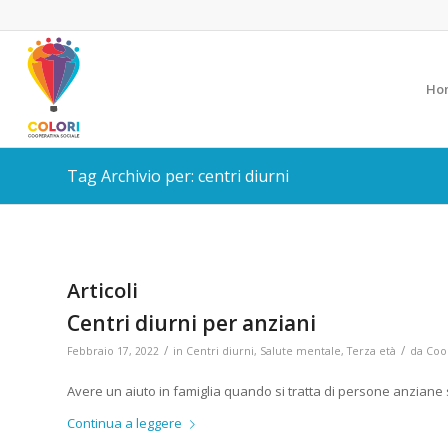
Ho
Tag Archivio per: centri diurni
Articoli
Centri diurni per anziani
/
/
Febbraio 17, 2022
in
Centri diurni
,
Salute mentale
,
Terza età
da
Coop
Avere un aiuto in famiglia quando si tratta di persone anziane 
Continua a leggere